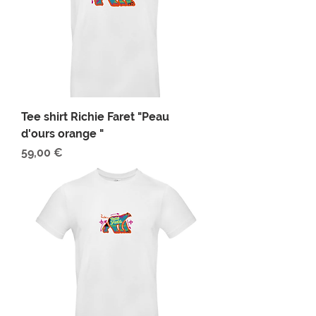
Tee shirt Richie Faret "Peau
d'ours orange "
Prix
59,00 €