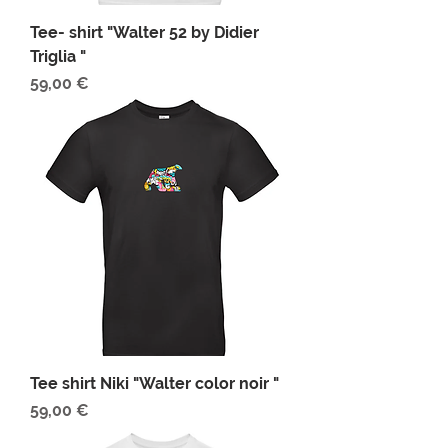
Tee- shirt "Walter 52 by Didier
Triglia "
Prix
59,00 €
Tee shirt Niki "Walter color noir "
Prix
59,00 €