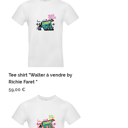
Tee shirt "Walter à vendre by
Richie Faret "
Prix
59,00 €