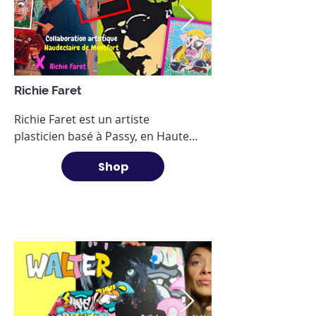
Richie Faret
Richie Faret est un artiste 
plasticien basé à Passy, en Haute-
Savoie (74). Formé aux Beaux-Arts 
Shop
de Perpignan, il est reconnu pour 
sa polyvalence : peinture, 
sculpture, design d’objets, 
musique. Son style est coloré, 
expressif et souvent teinté 
d’humour.​

Le Dauphiné

Il a participé à de nombreux 