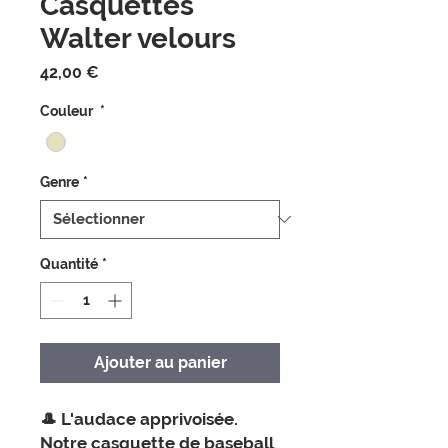
Casquettes
Walter velours
Prix
42,00 €
Couleur
*
Genre
*
Quantité
*
Ajouter au panier
🎩
L'audace apprivoisée.
Notre casquette de baseball