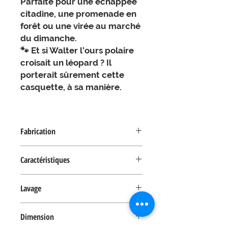
Parfaite pour une échappée
citadine, une promenade en
forêt ou une virée au marché
du dimanche.
🐾 Et si Walter l’ours polaire
croisait un léopard ? Il
porterait sûrement cette
casquette, à sa manière.
Fabrication
Confectionnée en
100 % polyester
,
Caractéristiques
son tissu tissé léger s’adapte à
toutes les saisons. Sa
fermeture à
boucle réglable
assure un confort
Lavage
Branché avec ce tissu velours
parfait.
Pour préserver l’éclat de son velours
Dimension
côtelé et la finesse de son imprimé,